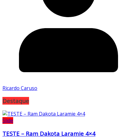
Ricardo Caruso
Destaque
Slide
TESTE – Ram Dakota Laramie 4×4