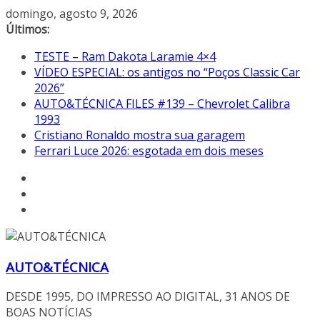
Pular
domingo, agosto 9, 2026
para
Últimos:
o
TESTE – Ram Dakota Laramie 4×4
conteúdo
VÍDEO ESPECIAL: os antigos no “Poços Classic Car
2026”
AUTO&TÉCNICA FILES #139 – Chevrolet Calibra
1993
Cristiano Ronaldo mostra sua garagem
Ferrari Luce 2026: esgotada em dois meses
AUTO&TÉCNICA
DESDE 1995, DO IMPRESSO AO DIGITAL, 31 ANOS DE
BOAS NOTÍCIAS