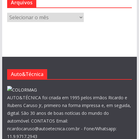
Arquivos
A
r
q
u
i
v
o
s
Auto&Técnica
AUTO&TÉCNICA foi criada em 1995 pelos irmãos Ricardo e
Rubens Caruso Jr, primeiro na forma impressa e, em seguida,
digital. São 30 anos de boas notícias do mundo do
automóvel. CONTATOS Email:
ricardocaruso@autoetecnica.com.br - Fone/Whatsapp:
11.9.9717.2943