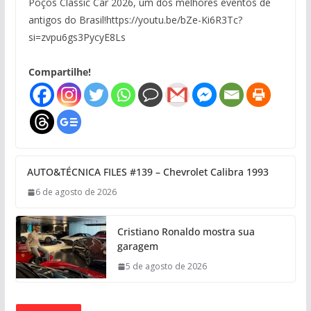
Poços Classic Car 2026, um dos melhores eventos de
antigos do Brasil!https://youtu.be/bZe-Ki6R3Tc?
si=zvpu6gs3PycyE8Ls
Compartilhe!
AUTO&TÉCNICA FILES #139 – Chevrolet Calibra 1993
6 de agosto de 2026
Cristiano Ronaldo mostra sua
garagem
5 de agosto de 2026