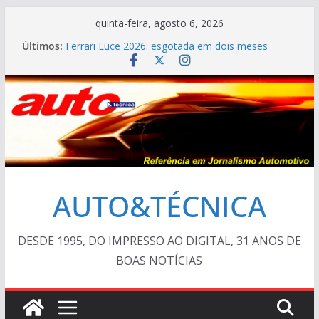
Pular
quinta-feira, agosto 6, 2026
para
Últimos:
Ferrari Luce 2026: esgotada em dois meses
o
Em crise, BMW vai demitir 8.000 na Alemanha
ESPECIAL: VÍDEO DO POÇOS CLASSIC CAR 2026
conteúdo
AUTO&TÉCNICA FILES #139 – Chevrolet Calibra
1993
Cristiano Ronaldo mostra sua garagem
AUTO&TÉCNICA
DESDE 1995, DO IMPRESSO AO DIGITAL, 31 ANOS DE
BOAS NOTÍCIAS