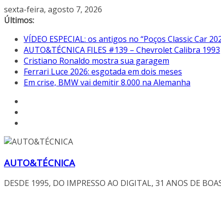
Pular
sexta-feira, agosto 7, 2026
para
Últimos:
o
VÍDEO ESPECIAL: os antigos no “Poços Classic Car 20
conteúdo
AUTO&TÉCNICA FILES #139 – Chevrolet Calibra 1993
Cristiano Ronaldo mostra sua garagem
Ferrari Luce 2026: esgotada em dois meses
Em crise, BMW vai demitir 8.000 na Alemanha
AUTO&TÉCNICA
DESDE 1995, DO IMPRESSO AO DIGITAL, 31 ANOS DE BOA