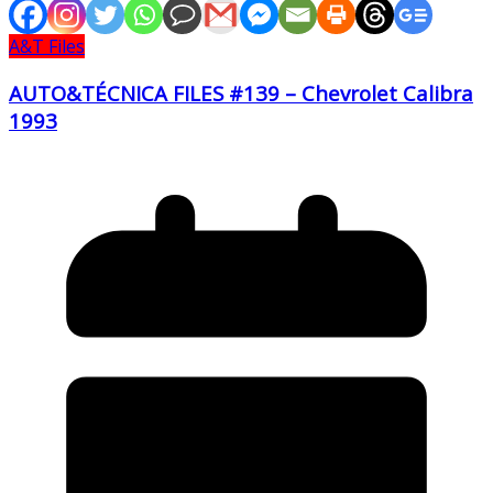
A&T Files
AUTO&TÉCNICA FILES #139 – Chevrolet Calibra
1993