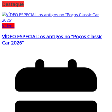
Destaque
Vídeos
VÍDEO ESPECIAL: os antigos no “Poços Classic
Car 2026”