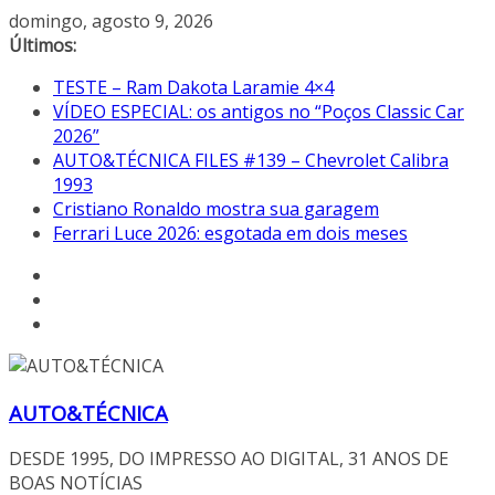
Pular
domingo, agosto 9, 2026
para
Últimos:
o
TESTE – Ram Dakota Laramie 4×4
conteúdo
VÍDEO ESPECIAL: os antigos no “Poços Classic Car
2026”
AUTO&TÉCNICA FILES #139 – Chevrolet Calibra
1993
Cristiano Ronaldo mostra sua garagem
Ferrari Luce 2026: esgotada em dois meses
AUTO&TÉCNICA
DESDE 1995, DO IMPRESSO AO DIGITAL, 31 ANOS DE
BOAS NOTÍCIAS