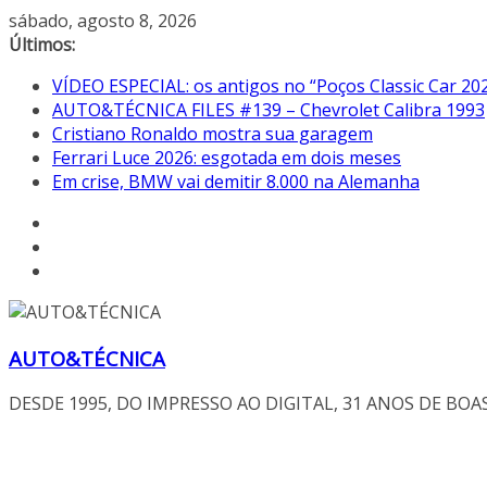
Pular
sábado, agosto 8, 2026
para
Últimos:
o
VÍDEO ESPECIAL: os antigos no “Poços Classic Car 20
conteúdo
AUTO&TÉCNICA FILES #139 – Chevrolet Calibra 1993
Cristiano Ronaldo mostra sua garagem
Ferrari Luce 2026: esgotada em dois meses
Em crise, BMW vai demitir 8.000 na Alemanha
AUTO&TÉCNICA
DESDE 1995, DO IMPRESSO AO DIGITAL, 31 ANOS DE BOA