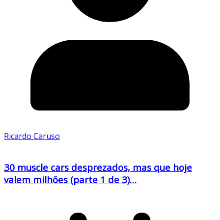
Ricardo Caruso
30 muscle cars desprezados, mas que hoje
valem milhões (parte 1 de 3)…