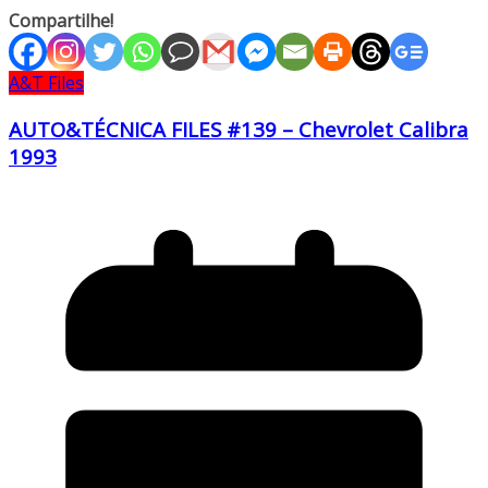
Compartilhe!
A&T Files
AUTO&TÉCNICA FILES #139 – Chevrolet Calibra
1993