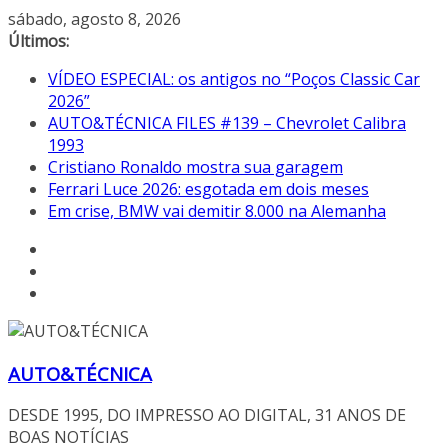
Pular
sábado, agosto 8, 2026
para
Últimos:
o
VÍDEO ESPECIAL: os antigos no “Poços Classic Car
conteúdo
2026”
AUTO&TÉCNICA FILES #139 – Chevrolet Calibra
1993
Cristiano Ronaldo mostra sua garagem
Ferrari Luce 2026: esgotada em dois meses
Em crise, BMW vai demitir 8.000 na Alemanha
AUTO&TÉCNICA
DESDE 1995, DO IMPRESSO AO DIGITAL, 31 ANOS DE
BOAS NOTÍCIAS