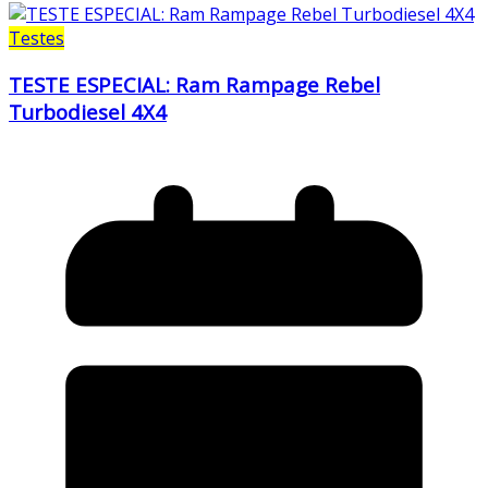
Testes
TESTE ESPECIAL: Ram Rampage Rebel
Turbodiesel 4X4