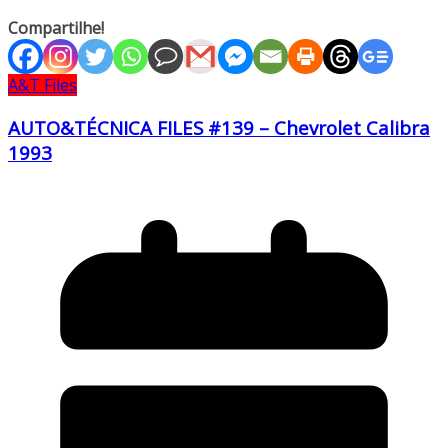
Compartilhe!
A&T Files
AUTO&TÉCNICA FILES #139 – Chevrolet Calibra
1993