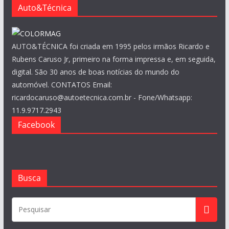
s
Auto&Técnica
AUTO&TÉCNICA foi criada em 1995 pelos irmãos Ricardo e
Rubens Caruso Jr, primeiro na forma impressa e, em seguida,
digital. São 30 anos de boas notícias do mundo do
automóvel. CONTATOS Email:
ricardocaruso@autoetecnica.com.br - Fone/Whatsapp:
11.9.9717.2943
Facebook
Busca