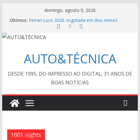
Pular
domingo, agosto 9, 2026
para
Últimos:
Ferrari Luce 2026: esgotada em dois meses
o
TESTE – Ram Dakota Laramie 4×4
VÍDEO ESPECIAL: os antigos no “Poços Classic
conteúdo
Car 2026”
AUTO&TÉCNICA FILES #139 – Chevrolet Calibra
1993
AUTO&TÉCNICA
Cristiano Ronaldo mostra sua garagem
DESDE 1995, DO IMPRESSO AO DIGITAL, 31 ANOS DE
BOAS NOTÍCIAS
1001 nights