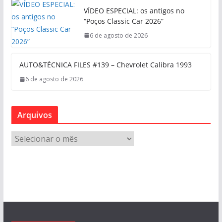
VÍDEO ESPECIAL: os antigos no
“Poços Classic Car 2026”
6 de agosto de 2026
AUTO&TÉCNICA FILES #139 – Chevrolet Calibra 1993
6 de agosto de 2026
Arquivos
A
r
q
u
i
v
o