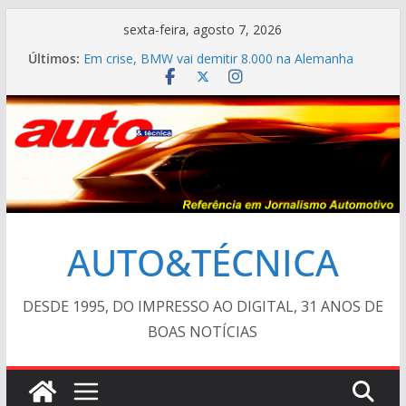
Pular
sexta-feira, agosto 7, 2026
para
Últimos:
Em crise, BMW vai demitir 8.000 na Alemanha
o
VÍDEO ESPECIAL: os antigos no “Poços Classic
Car 2026”
conteúdo
AUTO&TÉCNICA FILES #139 – Chevrolet Calibra
1993
Cristiano Ronaldo mostra sua garagem
Ferrari Luce 2026: esgotada em dois meses
AUTO&TÉCNICA
DESDE 1995, DO IMPRESSO AO DIGITAL, 31 ANOS DE
BOAS NOTÍCIAS