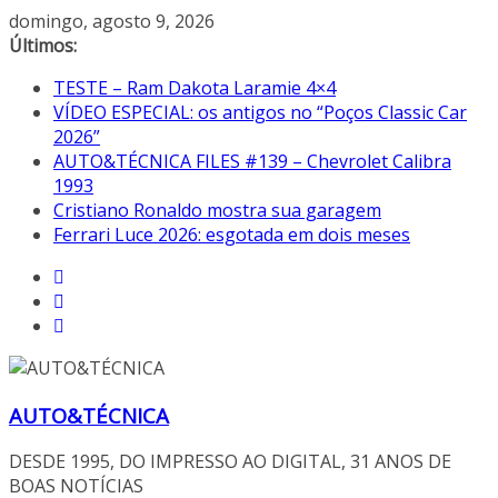
Pular
domingo, agosto 9, 2026
para
Últimos:
o
TESTE – Ram Dakota Laramie 4×4
conteúdo
VÍDEO ESPECIAL: os antigos no “Poços Classic Car
2026”
AUTO&TÉCNICA FILES #139 – Chevrolet Calibra
1993
Cristiano Ronaldo mostra sua garagem
Ferrari Luce 2026: esgotada em dois meses
AUTO&TÉCNICA
DESDE 1995, DO IMPRESSO AO DIGITAL, 31 ANOS DE
BOAS NOTÍCIAS