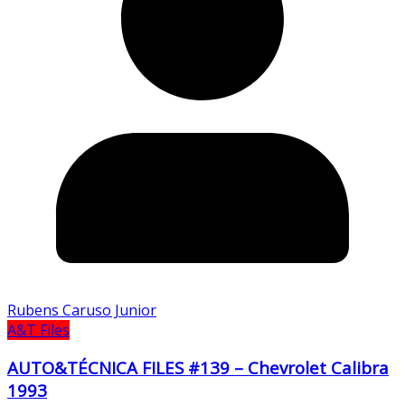
Rubens Caruso Junior
A&T Files
AUTO&TÉCNICA FILES #139 – Chevrolet Calibra
1993