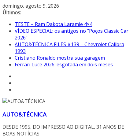
Pular
domingo, agosto 9, 2026
para
Últimos:
o
TESTE – Ram Dakota Laramie 4×4
conteúdo
VÍDEO ESPECIAL: os antigos no “Poços Classic Car
2026”
AUTO&TÉCNICA FILES #139 – Chevrolet Calibra
1993
Cristiano Ronaldo mostra sua garagem
Ferrari Luce 2026: esgotada em dois meses
AUTO&TÉCNICA
DESDE 1995, DO IMPRESSO AO DIGITAL, 31 ANOS DE
BOAS NOTÍCIAS