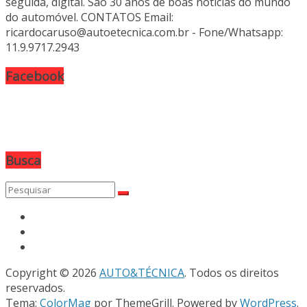
seguida, digital. São 30 anos de boas notícias do mundo
do automóvel. CONTATOS Email:
ricardocaruso@autoetecnica.com.br - Fone/Whatsapp:
11.9.9717.2943
Facebook
Busca
Copyright © 2026
AUTO&TÉCNICA
. Todos os direitos
reservados.
Tema:
ColorMag
por ThemeGrill. Powered by
WordPress
.