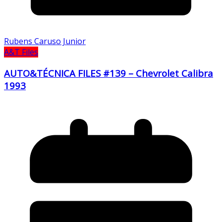
Rubens Caruso Junior
A&T Files
AUTO&TÉCNICA FILES #139 – Chevrolet Calibra
1993