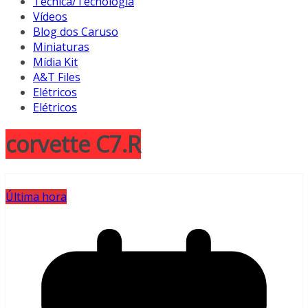
Técnica/Tecnologia
Vídeos
Blog dos Caruso
Miniaturas
Mídia Kit
A&T Files
Elétricos
Elétricos
corvette C7.R
Última hora