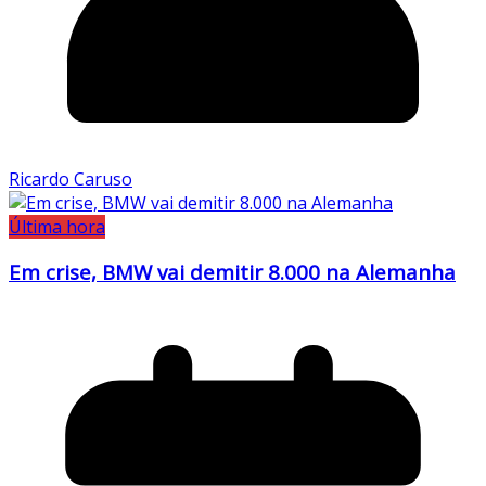
Ricardo Caruso
Última hora
Em crise, BMW vai demitir 8.000 na Alemanha