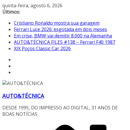
Pular
quinta-feira, agosto 6, 2026
para
Últimos:
o
Cristiano Ronaldo mostra sua garagem
conteúdo
Ferrari Luce 2026: esgotada em dois meses
Em crise, BMW vai demitir 8.000 na Alemanha
AUTO&TÉCNICA FILES #138 – Ferrari F40 1987
XIX Poços Classic Car 2026
AUTO&TÉCNICA
DESDE 1995, DO IMPRESSO AO DIGITAL, 31 ANOS DE
BOAS NOTÍCIAS