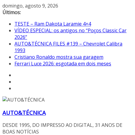
Pular
domingo, agosto 9, 2026
para
Últimos:
o
TESTE – Ram Dakota Laramie 4×4
conteúdo
VÍDEO ESPECIAL: os antigos no “Poços Classic Car
2026”
AUTO&TÉCNICA FILES #139 – Chevrolet Calibra
1993
Cristiano Ronaldo mostra sua garagem
Ferrari Luce 2026: esgotada em dois meses
AUTO&TÉCNICA
DESDE 1995, DO IMPRESSO AO DIGITAL, 31 ANOS DE
BOAS NOTÍCIAS