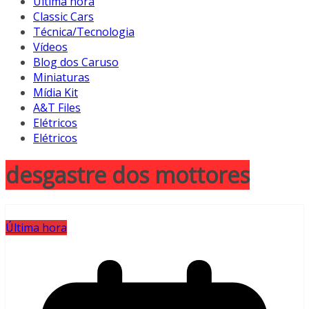
Última hora
Classic Cars
Técnica/Tecnologia
Vídeos
Blog dos Caruso
Miniaturas
Mídia Kit
A&T Files
Elétricos
Elétricos
desgastre dos mottores
Última hora