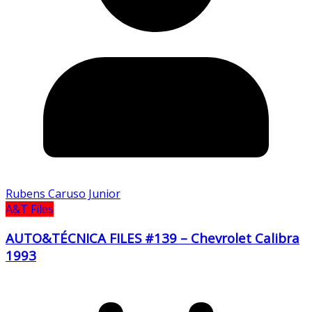
Rubens Caruso Junior
A&T Files
AUTO&TÉCNICA FILES #139 – Chevrolet Calibra
1993