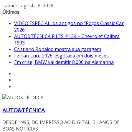
Pular
sábado, agosto 8, 2026
para
Últimos:
o
VÍDEO ESPECIAL: os antigos no “Poços Classic Car
conteúdo
2026”
AUTO&TÉCNICA FILES #139 – Chevrolet Calibra
1993
Cristiano Ronaldo mostra sua garagem
Ferrari Luce 2026: esgotada em dois meses
Em crise, BMW vai demitir 8.000 na Alemanha
AUTO&TÉCNICA
DESDE 1995, DO IMPRESSO AO DIGITAL, 31 ANOS DE
BOAS NOTÍCIAS