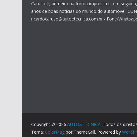
Caruso Jr, primeiro na forma impressa e, em seguida, 
anos de boas notícias do mundo do automóvel. CO
ricardocaruso@autoetecnica.com.br - Fone/Whatsapp
Copyright © 2026
AUTO&TÉCNICA
. Todos os direito
Tema:
ColorMag
por ThemeGrill. Powered by
WordPr