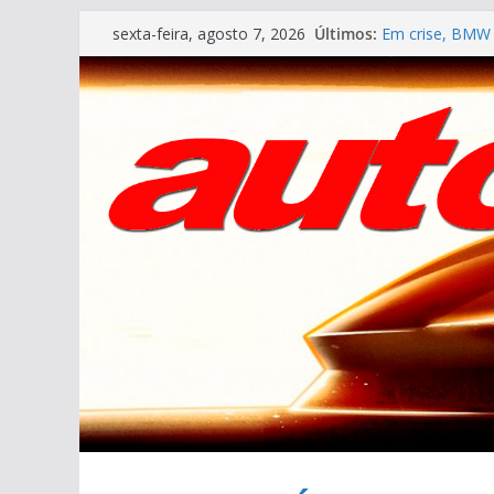
Pular
Últimos:
Em crise, BMW 
sexta-feira, agosto 7, 2026
para
VÍDEO ESPECIAL
AUTO&TÉCNICA F
o
Cristiano Rona
conteúdo
Ferrari Luce 2