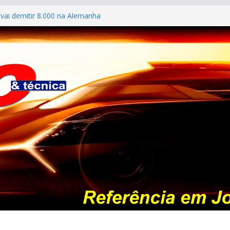
vai demitir 8.000 na Alemanha
: os antigos no “Poços Classic Car 2026”
ILES #139 – Chevrolet Calibra 1993
ldo mostra sua garagem
026: esgotada em dois meses