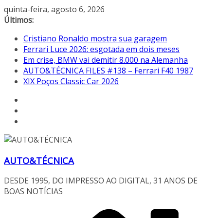
Pular
quinta-feira, agosto 6, 2026
para
Últimos:
o
Cristiano Ronaldo mostra sua garagem
conteúdo
Ferrari Luce 2026: esgotada em dois meses
Em crise, BMW vai demitir 8.000 na Alemanha
AUTO&TÉCNICA FILES #138 – Ferrari F40 1987
XIX Poços Classic Car 2026
AUTO&TÉCNICA
DESDE 1995, DO IMPRESSO AO DIGITAL, 31 ANOS DE
BOAS NOTÍCIAS