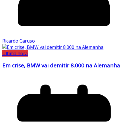
Ricardo Caruso
Última hora
Em crise, BMW vai demitir 8.000 na Alemanha