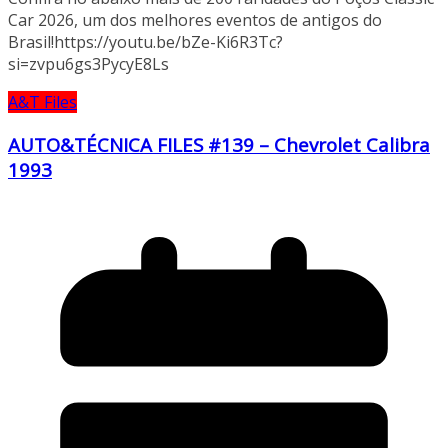
Car 2026, um dos melhores eventos de antigos do
Brasil!https://youtu.be/bZe-Ki6R3Tc?
si=zvpu6gs3PycyE8Ls
A&T Files
AUTO&TÉCNICA FILES #139 – Chevrolet Calibra
1993