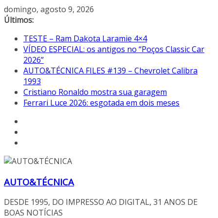
Pular
domingo, agosto 9, 2026
para
Últimos:
o
TESTE – Ram Dakota Laramie 4×4
conteúdo
VÍDEO ESPECIAL: os antigos no “Poços Classic Car
2026”
AUTO&TÉCNICA FILES #139 – Chevrolet Calibra
1993
Cristiano Ronaldo mostra sua garagem
Ferrari Luce 2026: esgotada em dois meses
AUTO&TÉCNICA
DESDE 1995, DO IMPRESSO AO DIGITAL, 31 ANOS DE
BOAS NOTÍCIAS