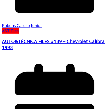
Rubens Caruso Junior
A&T Files
AUTO&TÉCNICA FILES #139 – Chevrolet Calibra
1993