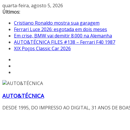
Pular
quarta-feira, agosto 5, 2026
para
Últimos:
o
Cristiano Ronaldo mostra sua garagem
conteúdo
Ferrari Luce 2026: esgotada em dois meses
Em crise, BMW vai demitir 8.000 na Alemanha
AUTO&TÉCNICA FILES #138 – Ferrari F40 1987
XIX Poços Classic Car 2026
AUTO&TÉCNICA
DESDE 1995, DO IMPRESSO AO DIGITAL, 31 ANOS DE BOA