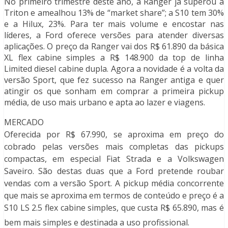
No primeiro trimestre deste ano, a Ranger já superou a
Triton e amealhou 13% de “market share”; a S10 tem 30%
e a Hilux, 23%. Para ter mais volume e encostar nas
líderes, a Ford oferece versões para atender diversas
aplicações. O preço da Ranger vai dos R$ 61.890 da básica
XL flex cabine simples a R$ 148.900 da top de linha
Limited diesel cabine dupla. Agora a novidade é a volta da
versão Sport, que fez sucesso na Ranger antiga e quer
atingir os que sonham em comprar a primeira pickup
média, de uso mais urbano e apta ao lazer e viagens.
MERCADO
Oferecida por R$ 67.990, se aproxima em preço do
cobrado pelas versões mais completas das pickups
compactas, em especial Fiat Strada e a Volkswagen
Saveiro. São destas duas que a Ford pretende roubar
vendas com a versão Sport. A pickup média concorrente
que mais se aproxima em termos de conteúdo e preço é a
S10 LS 2.5 flex cabine simples, que custa R$ 65.890, mas é
bem mais simples e destinada a uso profissional.