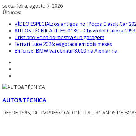
Pular
sexta-feira, agosto 7, 2026
para
Últimos:
o
VÍDEO ESPECIAL: os antigos no “Poços Classic Car 20
conteúdo
AUTO&TÉCNICA FILES #139 – Chevrolet Calibra 1993
Cristiano Ronaldo mostra sua garagem
Ferrari Luce 2026: esgotada em dois meses
Em crise, BMW vai demitir 8.000 na Alemanha
AUTO&TÉCNICA
DESDE 1995, DO IMPRESSO AO DIGITAL, 31 ANOS DE BOA