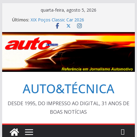
Pular
quarta-feira, agosto 5, 2026
para
Últimos:
XIX Poços Classic Car 2026
o
Cristiano Ronaldo mostra sua garagem
Ferrari Luce 2026: esgotada em dois meses
conteúdo
Em crise, BMW vai demitir 8.000 na Alemanha
AUTO&TÉCNICA FILES #138 – Ferrari F40 1987
AUTO&TÉCNICA
DESDE 1995, DO IMPRESSO AO DIGITAL, 31 ANOS DE
BOAS NOTÍCIAS