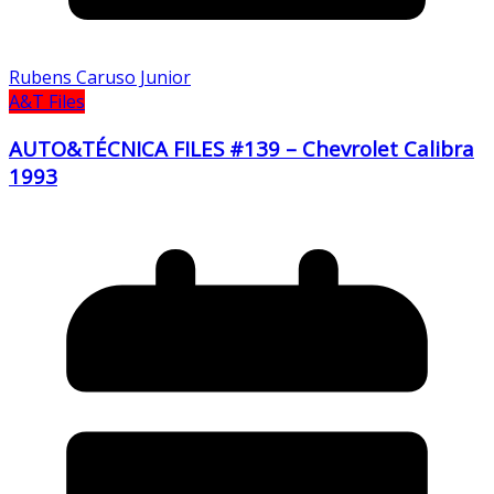
Rubens Caruso Junior
A&T Files
AUTO&TÉCNICA FILES #139 – Chevrolet Calibra
1993