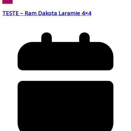
Slide
TESTE – Ram Dakota Laramie 4×4