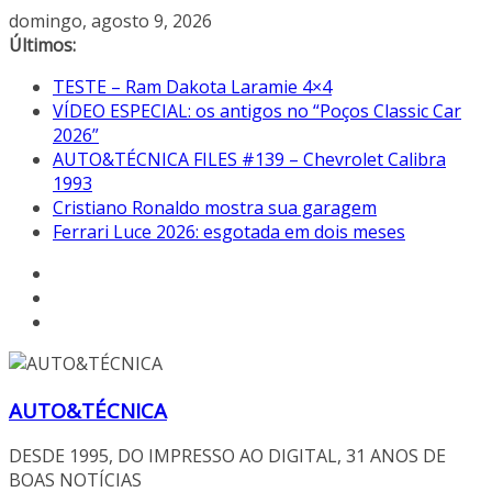
Pular
domingo, agosto 9, 2026
para
Últimos:
o
TESTE – Ram Dakota Laramie 4×4
conteúdo
VÍDEO ESPECIAL: os antigos no “Poços Classic Car
2026”
AUTO&TÉCNICA FILES #139 – Chevrolet Calibra
1993
Cristiano Ronaldo mostra sua garagem
Ferrari Luce 2026: esgotada em dois meses
AUTO&TÉCNICA
DESDE 1995, DO IMPRESSO AO DIGITAL, 31 ANOS DE
BOAS NOTÍCIAS