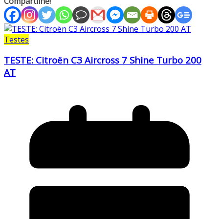
Compartilhe!
Testes
TESTE: Citroën C3 Aircross 7 Shine Turbo 200
AT