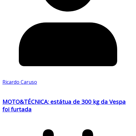
Ricardo Caruso
MOTO&TÉCNICA: estátua de 300 kg da Vespa
foi furtada