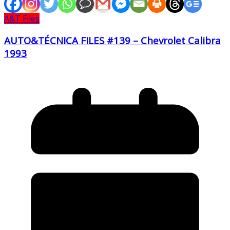
A&T Files
AUTO&TÉCNICA FILES #139 – Chevrolet Calibra
1993