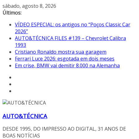
Pular
sábado, agosto 8, 2026
para
Últimos:
o
VÍDEO ESPECIAL: os antigos no “Poços Classic Car
conteúdo
2026”
AUTO&TÉCNICA FILES #139 – Chevrolet Calibra
1993
Cristiano Ronaldo mostra sua garagem
Ferrari Luce 2026: esgotada em dois meses
Em crise, BMW vai demitir 8.000 na Alemanha
AUTO&TÉCNICA
DESDE 1995, DO IMPRESSO AO DIGITAL, 31 ANOS DE
BOAS NOTÍCIAS