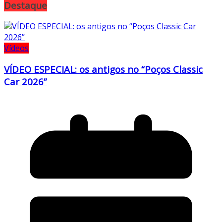
Destaque
Vídeos
VÍDEO ESPECIAL: os antigos no “Poços Classic
Car 2026”