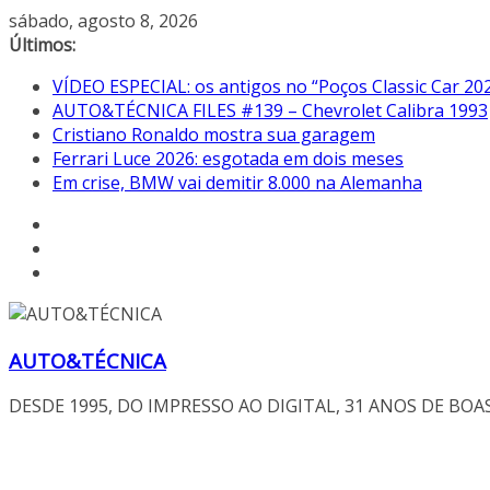
Pular
sábado, agosto 8, 2026
para
Últimos:
o
VÍDEO ESPECIAL: os antigos no “Poços Classic Car 20
conteúdo
AUTO&TÉCNICA FILES #139 – Chevrolet Calibra 1993
Cristiano Ronaldo mostra sua garagem
Ferrari Luce 2026: esgotada em dois meses
Em crise, BMW vai demitir 8.000 na Alemanha
AUTO&TÉCNICA
DESDE 1995, DO IMPRESSO AO DIGITAL, 31 ANOS DE BOA