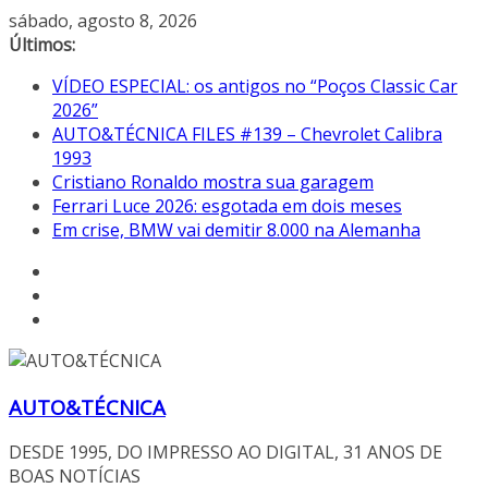
Pular
sábado, agosto 8, 2026
para
Últimos:
o
VÍDEO ESPECIAL: os antigos no “Poços Classic Car
conteúdo
2026”
AUTO&TÉCNICA FILES #139 – Chevrolet Calibra
1993
Cristiano Ronaldo mostra sua garagem
Ferrari Luce 2026: esgotada em dois meses
Em crise, BMW vai demitir 8.000 na Alemanha
AUTO&TÉCNICA
DESDE 1995, DO IMPRESSO AO DIGITAL, 31 ANOS DE
BOAS NOTÍCIAS