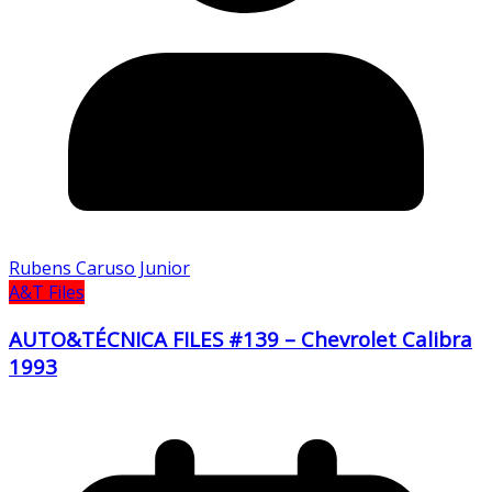
Rubens Caruso Junior
A&T Files
AUTO&TÉCNICA FILES #139 – Chevrolet Calibra
1993