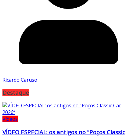
Ricardo Caruso
Destaque
Vídeos
VÍDEO ESPECIAL: os antigos no “Poços Classic