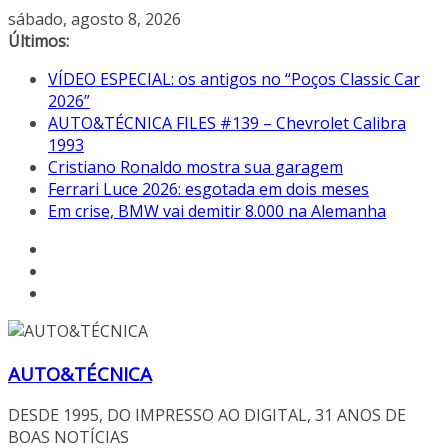
Pular
sábado, agosto 8, 2026
para
Últimos:
o
VÍDEO ESPECIAL: os antigos no “Poços Classic Car
conteúdo
2026”
AUTO&TÉCNICA FILES #139 – Chevrolet Calibra
1993
Cristiano Ronaldo mostra sua garagem
Ferrari Luce 2026: esgotada em dois meses
Em crise, BMW vai demitir 8.000 na Alemanha
AUTO&TÉCNICA
DESDE 1995, DO IMPRESSO AO DIGITAL, 31 ANOS DE
BOAS NOTÍCIAS