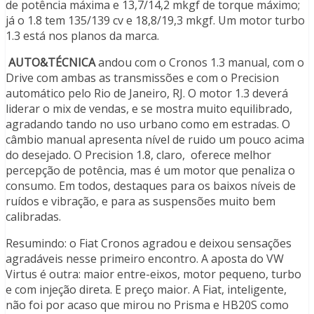
de potência máxima e 13,7/14,2 mkgf de torque máximo;
já o 1.8 tem 135/139 cv e 18,8/19,3 mkgf. Um motor turbo
1.3 está nos planos da marca.
AUTO&TÉCNICA
andou com o Cronos 1.3 manual, com o
Drive com ambas as transmissões e com o Precision
automático pelo Rio de Janeiro, RJ. O motor 1.3 deverá
liderar o mix de vendas, e se mostra muito equilibrado,
agradando tando no uso urbano como em estradas. O
câmbio manual apresenta nível de ruido um pouco acima
do desejado. O Precision 1.8, claro, oferece melhor
percepção de potência, mas é um motor que penaliza o
consumo. Em todos, destaques para os baixos níveis de
ruídos e vibração, e para as suspensões muito bem
calibradas.
Resumindo: o Fiat Cronos agradou e deixou sensações
agradáveis nesse primeiro encontro. A aposta do VW
Virtus é outra: maior entre-eixos, motor pequeno, turbo
e com injeção direta. E preço maior. A Fiat, inteligente,
não foi por acaso que mirou no Prisma e HB20S como