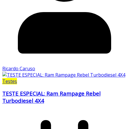
Ricardo Caruso
Testes
TESTE ESPECIAL: Ram Rampage Rebel
Turbodiesel 4X4