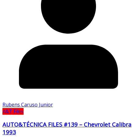
Rubens Caruso Junior
A&T Files
AUTO&TÉCNICA FILES #139 – Chevrolet Calibra
1993