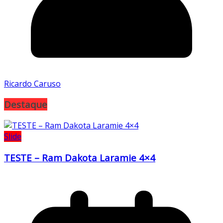
Ricardo Caruso
Destaque
Slide
TESTE – Ram Dakota Laramie 4×4