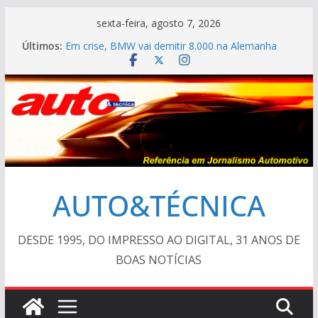
Pular
sexta-feira, agosto 7, 2026
para
Últimos:
Em crise, BMW vai demitir 8.000 na Alemanha
o
VÍDEO ESPECIAL: os antigos no “Poços Classic
Car 2026”
conteúdo
AUTO&TÉCNICA FILES #139 – Chevrolet Calibra
1993
Cristiano Ronaldo mostra sua garagem
Ferrari Luce 2026: esgotada em dois meses
AUTO&TÉCNICA
DESDE 1995, DO IMPRESSO AO DIGITAL, 31 ANOS DE
BOAS NOTÍCIAS