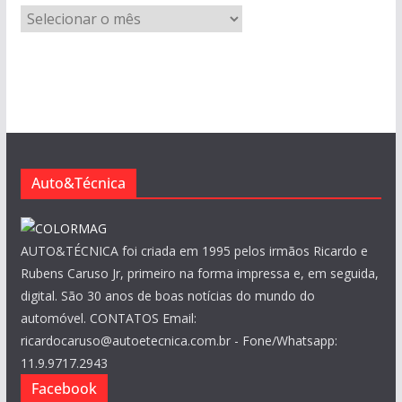
A
r
q
u
i
v
o
s
Auto&Técnica
AUTO&TÉCNICA foi criada em 1995 pelos irmãos Ricardo e
Rubens Caruso Jr, primeiro na forma impressa e, em seguida,
digital. São 30 anos de boas notícias do mundo do
automóvel. CONTATOS Email:
ricardocaruso@autoetecnica.com.br - Fone/Whatsapp:
11.9.9717.2943
Facebook