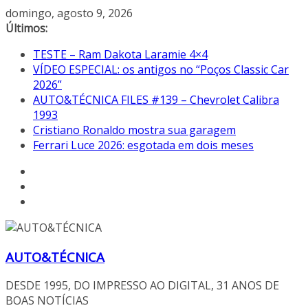
Pular
domingo, agosto 9, 2026
para
Últimos:
o
TESTE – Ram Dakota Laramie 4×4
conteúdo
VÍDEO ESPECIAL: os antigos no “Poços Classic Car
2026”
AUTO&TÉCNICA FILES #139 – Chevrolet Calibra
1993
Cristiano Ronaldo mostra sua garagem
Ferrari Luce 2026: esgotada em dois meses
AUTO&TÉCNICA
DESDE 1995, DO IMPRESSO AO DIGITAL, 31 ANOS DE
BOAS NOTÍCIAS