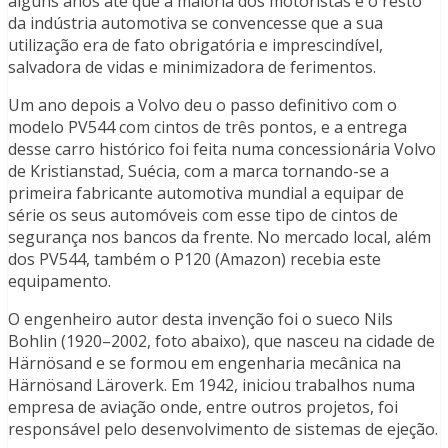
alguns anos até que a maioria dos motoristas e o resto
da indústria automotiva se convencesse que a sua
utilização era de fato obrigatória e imprescindível,
salvadora de vidas e minimizadora de ferimentos.
Um ano depois a Volvo deu o passo definitivo com o
modelo PV544 com cintos de três pontos, e a entrega
desse carro histórico foi feita numa concessionária Volvo
de Kristianstad, Suécia, com a marca tornando-se a
primeira fabricante automotiva mundial a equipar de
série os seus automóveis com esse tipo de cintos de
segurança nos bancos da frente. No mercado local, além
dos PV544, também o P120 (Amazon) recebia este
equipamento.
O engenheiro autor desta invenção foi o sueco Nils
Bohlin (1920–2002, foto abaixo), que nasceu na cidade de
Härnösand e se formou em engenharia mecânica na
Härnösand Läroverk. Em 1942, iniciou trabalhos numa
empresa de aviação onde, entre outros projetos, foi
responsável pelo desenvolvimento de sistemas de ejeção.