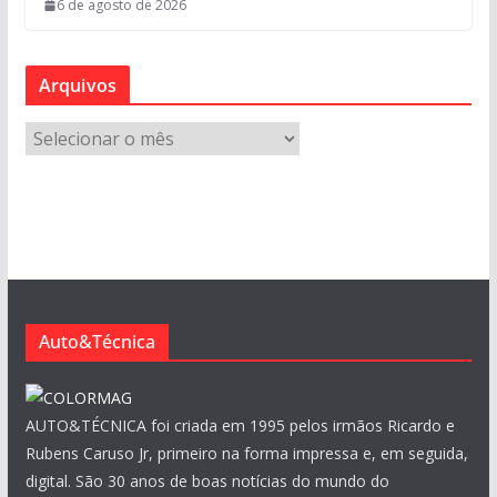
6 de agosto de 2026
Arquivos
A
r
q
u
i
v
o
s
Auto&Técnica
AUTO&TÉCNICA foi criada em 1995 pelos irmãos Ricardo e
Rubens Caruso Jr, primeiro na forma impressa e, em seguida,
digital. São 30 anos de boas notícias do mundo do