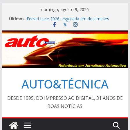
Pular
domingo, agosto 9, 2026
para
Últimos:
Ferrari Luce 2026: esgotada em dois meses
o
TESTE – Ram Dakota Laramie 4×4
VÍDEO ESPECIAL: os antigos no “Poços Classic
conteúdo
Car 2026”
AUTO&TÉCNICA FILES #139 – Chevrolet Calibra
1993
Cristiano Ronaldo mostra sua garagem
AUTO&TÉCNICA
DESDE 1995, DO IMPRESSO AO DIGITAL, 31 ANOS DE
BOAS NOTÍCIAS