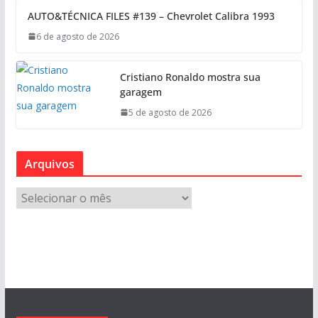
AUTO&TÉCNICA FILES #139 – Chevrolet Calibra 1993
6 de agosto de 2026
Cristiano Ronaldo mostra sua
garagem
5 de agosto de 2026
Arquivos
A
r
q
u
i
v
o