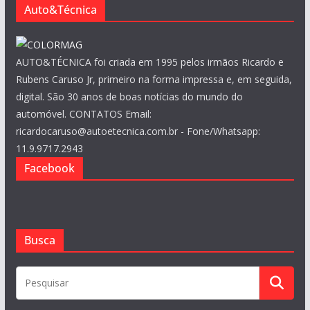
s
Auto&Técnica
AUTO&TÉCNICA foi criada em 1995 pelos irmãos Ricardo e
Rubens Caruso Jr, primeiro na forma impressa e, em seguida,
digital. São 30 anos de boas notícias do mundo do
automóvel. CONTATOS Email:
ricardocaruso@autoetecnica.com.br - Fone/Whatsapp:
11.9.9717.2943
Facebook
Busca