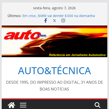
Pular
sexta-feira, agosto 7, 2026
para
Últimos:
Em crise, BMW vai demitir 8.000 na Alemanha
o
VÍDEO ESPECIAL: os antigos no “Poços Classic
Car 2026”
conteúdo
AUTO&TÉCNICA FILES #139 – Chevrolet Calibra
1993
Cristiano Ronaldo mostra sua garagem
Ferrari Luce 2026: esgotada em dois meses
AUTO&TÉCNICA
DESDE 1995, DO IMPRESSO AO DIGITAL, 31 ANOS DE
BOAS NOTÍCIAS