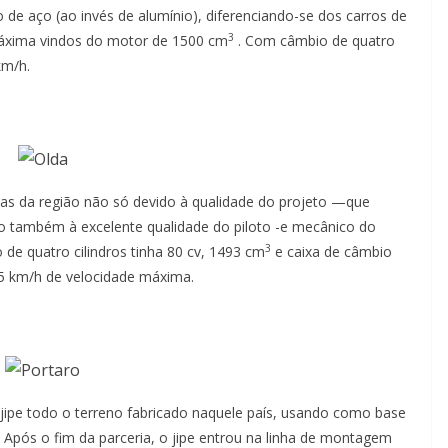
o de aço (ao invés de alumínio), diferenciando-se dos carros de
3
máxima vindos do motor de 1500 cm
. Com câmbio de quatro
km/h.
tas da região não só devido à qualidade do projeto —que
o também à excelente qualidade do piloto -e mecânico do
3
o de quatro cilindros tinha 80 cv, 1493 cm
e caixa de câmbio
65 km/h de velocidade máxima.
jipe todo o terreno fabricado naquele país, usando como base
Após o fim da parceria, o jipe entrou na linha de montagem