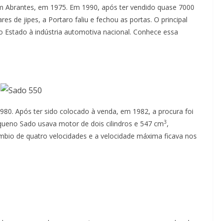
m Abrantes, em 1975. Em 1990, após ter vendido quase 7000
es de jipes, a Portaro faliu e fechou as portas. O principal
 do Estado à indústria automotiva nacional. Conhece essa
80. Após ter sido colocado à venda, em 1982, a procura foi
3
equeno Sado usava motor de dois cilindros e 547 cm
,
mbio de quatro velocidades e a velocidade máxima ficava nos