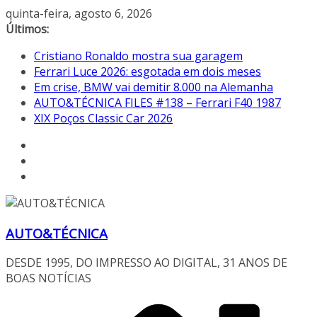
Pular
quinta-feira, agosto 6, 2026
para
Últimos:
o
Cristiano Ronaldo mostra sua garagem
conteúdo
Ferrari Luce 2026: esgotada em dois meses
Em crise, BMW vai demitir 8.000 na Alemanha
AUTO&TÉCNICA FILES #138 – Ferrari F40 1987
XIX Poços Classic Car 2026
AUTO&TÉCNICA
DESDE 1995, DO IMPRESSO AO DIGITAL, 31 ANOS DE
BOAS NOTÍCIAS