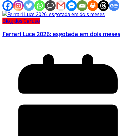
Blog dos Caruso
Ferrari Luce 2026: esgotada em dois meses