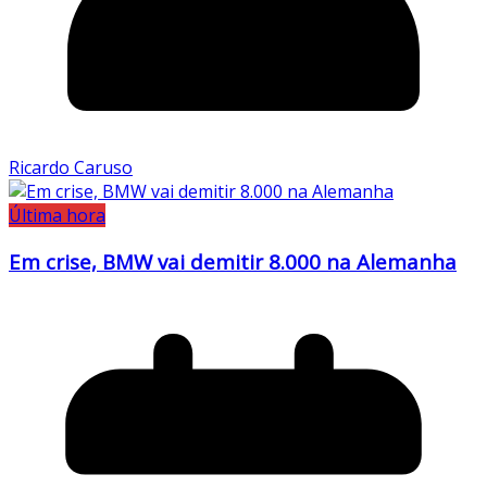
Ricardo Caruso
Última hora
Em crise, BMW vai demitir 8.000 na Alemanha