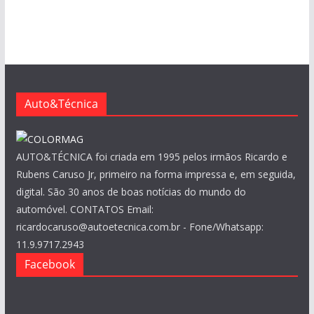
q
u
i
v
o
s
Auto&Técnica
AUTO&TÉCNICA foi criada em 1995 pelos irmãos Ricardo e
Rubens Caruso Jr, primeiro na forma impressa e, em seguida,
digital. São 30 anos de boas notícias do mundo do
automóvel. CONTATOS Email:
ricardocaruso@autoetecnica.com.br - Fone/Whatsapp:
11.9.9717.2943
Facebook