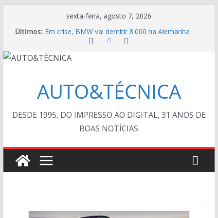
Pular
sexta-feira, agosto 7, 2026
para
Últimos:
Em crise, BMW vai demitir 8.000 na Alemanha
o
VÍDEO ESPECIAL: os antigos no “Poços Classic
Car 2026”
conteúdo
AUTO&TÉCNICA FILES #139 – Chevrolet Calibra
1993
Cristiano Ronaldo mostra sua garagem
AUTO&TÉCNICA
Ferrari Luce 2026: esgotada em dois meses
DESDE 1995, DO IMPRESSO AO DIGITAL, 31 ANOS DE
BOAS NOTÍCIAS