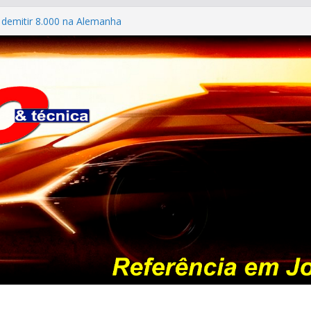
 demitir 8.000 na Alemanha
s antigos no “Poços Classic Car 2026”
ES #139 – Chevrolet Calibra 1993
 mostra sua garagem
: esgotada em dois meses