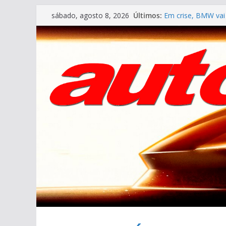
Pular
Últimos:
Em crise, BMW vai
sábado, agosto 8, 2026
para
VÍDEO ESPECIAL: o
AUTO&TÉCNICA FIL
o
Cristiano Ronaldo
conteúdo
Ferrari Luce 2026