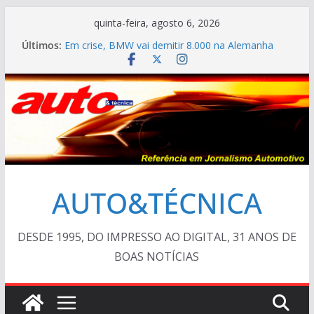
Pular
quinta-feira, agosto 6, 2026
para
Últimos:
Em crise, BMW vai demitir 8.000 na Alemanha
o
VÍDEO ESPECIAL: os antigos no “Poços Classic
Car 2026”
conteúdo
AUTO&TÉCNICA FILES #139 – Chevrolet Calibra
1993
Cristiano Ronaldo mostra sua garagem
Ferrari Luce 2026: esgotada em dois meses
AUTO&TÉCNICA
DESDE 1995, DO IMPRESSO AO DIGITAL, 31 ANOS DE
BOAS NOTÍCIAS