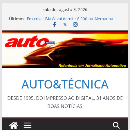
Pular
sábado, agosto 8, 2026
para
Últimos:
Em crise, BMW vai demitir 8.000 na Alemanha
o
VÍDEO ESPECIAL: os antigos no “Poços Classic
Car 2026”
conteúdo
AUTO&TÉCNICA FILES #139 – Chevrolet Calibra
1993
Cristiano Ronaldo mostra sua garagem
Ferrari Luce 2026: esgotada em dois meses
AUTO&TÉCNICA
DESDE 1995, DO IMPRESSO AO DIGITAL, 31 ANOS DE
BOAS NOTÍCIAS