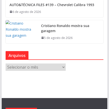
AUTO&TÉCNICA FILES #139 – Chevrolet Calibra 1993
6 de agosto de 2026
Cristiano Ronaldo mostra sua
garagem
5 de agosto de 2026
Arquivos
A
r
q
u
i
v
o
s