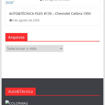
AUTO&TÉCNICA FILES #139 – Chevrolet Calibra 1993
6 de agosto de 2026
Arquivos
A
r
q
u
i
v
o
s
Auto&Técnica