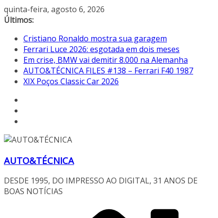
Pular
quinta-feira, agosto 6, 2026
para
Últimos:
o
Cristiano Ronaldo mostra sua garagem
conteúdo
Ferrari Luce 2026: esgotada em dois meses
Em crise, BMW vai demitir 8.000 na Alemanha
AUTO&TÉCNICA FILES #138 – Ferrari F40 1987
XIX Poços Classic Car 2026
AUTO&TÉCNICA
DESDE 1995, DO IMPRESSO AO DIGITAL, 31 ANOS DE
BOAS NOTÍCIAS