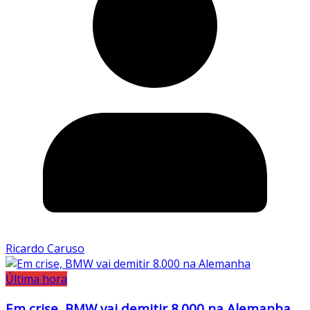
Ricardo Caruso
Última hora
Em crise, BMW vai demitir 8.000 na Alemanha