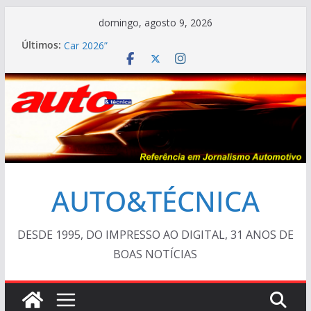
Pular
domingo, agosto 9, 2026
para
Últimos:
VÍDEO ESPECIAL: os antigos no “Poços Classic
o
Car 2026”
AUTO&TÉCNICA FILES #139 – Chevrolet Calibra
conteúdo
1993
Cristiano Ronaldo mostra sua garagem
Ferrari Luce 2026: esgotada em dois meses
TESTE – Ram Dakota Laramie 4×4
AUTO&TÉCNICA
DESDE 1995, DO IMPRESSO AO DIGITAL, 31 ANOS DE
BOAS NOTÍCIAS