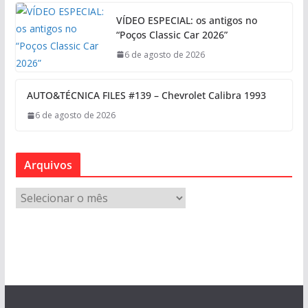
VÍDEO ESPECIAL: os antigos no
“Poços Classic Car 2026”
6 de agosto de 2026
AUTO&TÉCNICA FILES #139 – Chevrolet Calibra 1993
6 de agosto de 2026
Arquivos
A
r
q
u
i
v
o