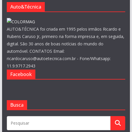
s
Auto&Técnica
AUTO&TÉCNICA foi criada em 1995 pelos irmãos Ricardo e
Rubens Caruso Jr, primeiro na forma impressa e, em seguida,
digital. São 30 anos de boas notícias do mundo do
automóvel. CONTATOS Email:
ricardocaruso@autoetecnica.com.br - Fone/Whatsapp:
11.9.9717.2943
Facebook
Busca