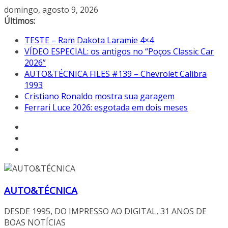
Pular
domingo, agosto 9, 2026
para
Últimos:
o
TESTE – Ram Dakota Laramie 4×4
conteúdo
VÍDEO ESPECIAL: os antigos no “Poços Classic Car
2026”
AUTO&TÉCNICA FILES #139 – Chevrolet Calibra
1993
Cristiano Ronaldo mostra sua garagem
Ferrari Luce 2026: esgotada em dois meses
AUTO&TÉCNICA
DESDE 1995, DO IMPRESSO AO DIGITAL, 31 ANOS DE
BOAS NOTÍCIAS