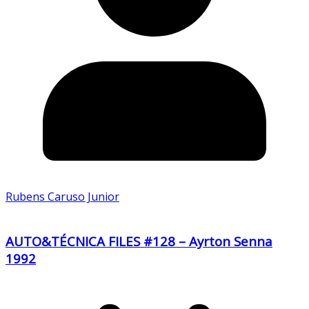
Rubens Caruso Junior
AUTO&TÉCNICA FILES #128 – Ayrton Senna
1992