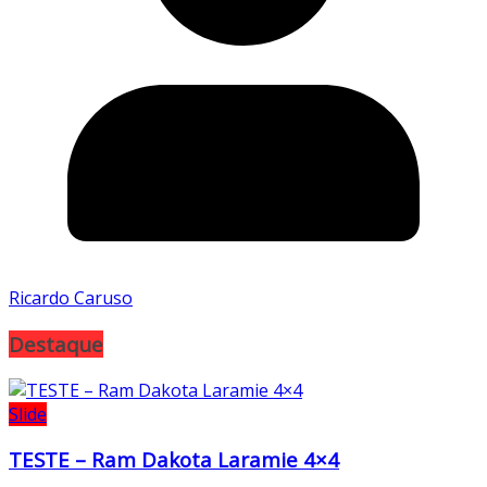
Ricardo Caruso
Destaque
Slide
TESTE – Ram Dakota Laramie 4×4