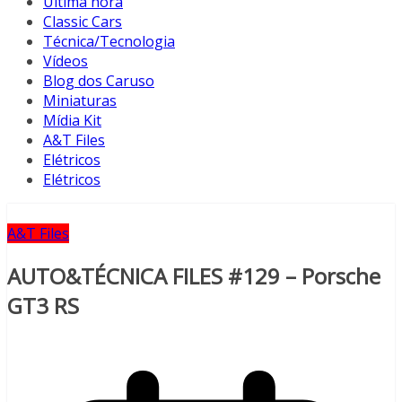
Última hora
Classic Cars
Técnica/Tecnologia
Vídeos
Blog dos Caruso
Miniaturas
Mídia Kit
A&T Files
Elétricos
Elétricos
A&T Files
AUTO&TÉCNICA FILES #129 – Porsche
GT3 RS