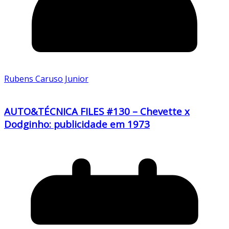
Rubens Caruso Junior
AUTO&TÉCNICA FILES #130 – Chevette x
Dodginho: publicidade em 1973