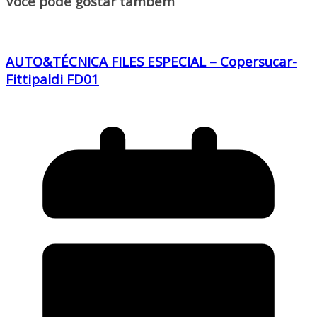
Você pode gostar também
AUTO&TÉCNICA FILES ESPECIAL – Copersucar-
Fittipaldi FD01