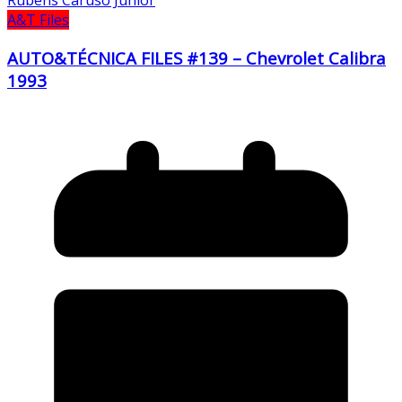
Rubens Caruso Junior
A&T Files
AUTO&TÉCNICA FILES #139 – Chevrolet Calibra
1993