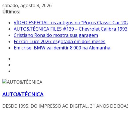
Pular
sábado, agosto 8, 2026
para
Últimos:
o
VÍDEO ESPECIAL: os antigos no “Poços Classic Car 20
conteúdo
AUTO&TÉCNICA FILES #139 – Chevrolet Calibra 1993
Cristiano Ronaldo mostra sua garagem
Ferrari Luce 2026: esgotada em dois meses
Em crise, BMW vai demitir 8.000 na Alemanha
AUTO&TÉCNICA
DESDE 1995, DO IMPRESSO AO DIGITAL, 31 ANOS DE BOA