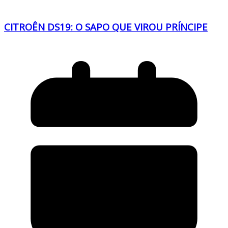
CITROÊN DS19: O SAPO QUE VIROU PRÍNCIPE