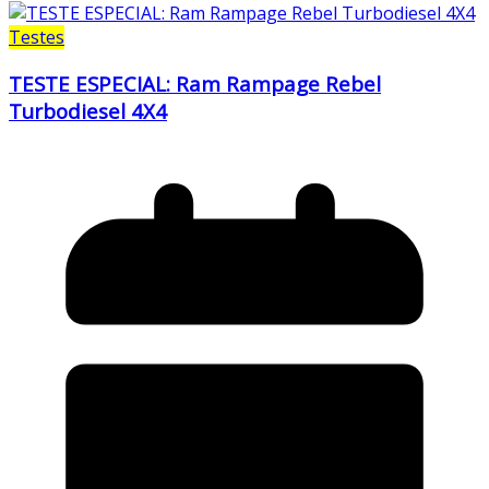
Testes
TESTE ESPECIAL: Ram Rampage Rebel
Turbodiesel 4X4