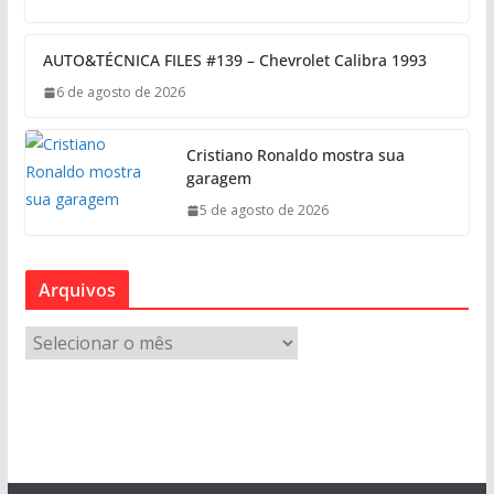
AUTO&TÉCNICA FILES #139 – Chevrolet Calibra 1993
6 de agosto de 2026
Cristiano Ronaldo mostra sua
garagem
5 de agosto de 2026
Arquivos
A
r
q
u
i
v