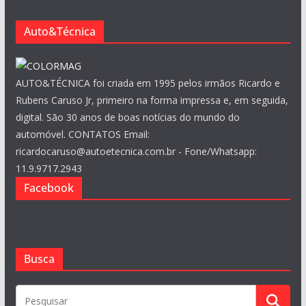
o
s
Auto&Técnica
AUTO&TÉCNICA foi criada em 1995 pelos irmãos Ricardo e
Rubens Caruso Jr, primeiro na forma impressa e, em seguida,
digital. São 30 anos de boas notícias do mundo do
automóvel. CONTATOS Email:
ricardocaruso@autoetecnica.com.br - Fone/Whatsapp:
11.9.9717.2943
Facebook
Busca