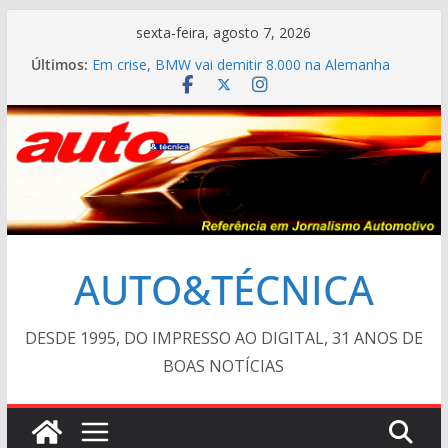
Pular
sexta-feira, agosto 7, 2026
Ferrari Luce 2026: esgotada em dois meses
para
Últimos:
Em crise, BMW vai demitir 8.000 na Alemanha
o
VÍDEO ESPECIAL: os antigos no “Poços Classic
Car 2026”
conteúdo
AUTO&TÉCNICA FILES #139 – Chevrolet Calibra
1993
Cristiano Ronaldo mostra sua garagem
AUTO&TÉCNICA
DESDE 1995, DO IMPRESSO AO DIGITAL, 31 ANOS DE
BOAS NOTÍCIAS