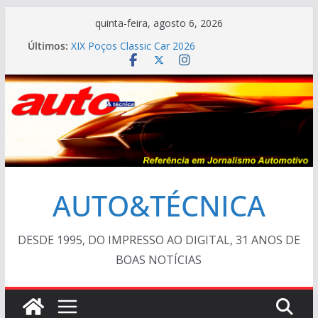
Pular
quinta-feira, agosto 6, 2026
para
Últimos:
XIX Poços Classic Car 2026
o
Cristiano Ronaldo mostra sua garagem
Ferrari Luce 2026: esgotada em dois meses
conteúdo
Em crise, BMW vai demitir 8.000 na Alemanha
AUTO&TÉCNICA FILES #138 – Ferrari F40 1987
AUTO&TÉCNICA
DESDE 1995, DO IMPRESSO AO DIGITAL, 31 ANOS DE
BOAS NOTÍCIAS