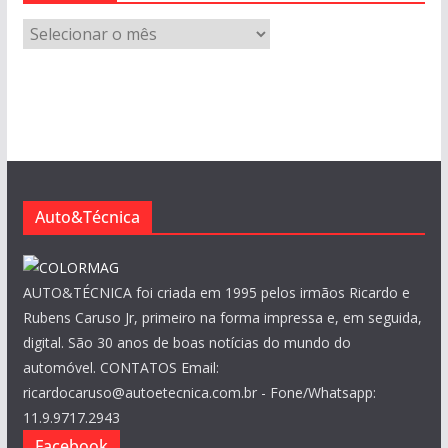
A
r
q
u
i
v
o
s
Auto&Técnica
AUTO&TÉCNICA foi criada em 1995 pelos irmãos Ricardo e
Rubens Caruso Jr, primeiro na forma impressa e, em seguida,
digital. São 30 anos de boas notícias do mundo do
automóvel. CONTATOS Email:
ricardocaruso@autoetecnica.com.br - Fone/Whatsapp:
11.9.9717.2943
Facebook